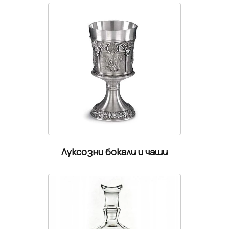
Луксозни бокали и чаши