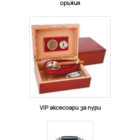
оръжия
VIP аксесоари за пури