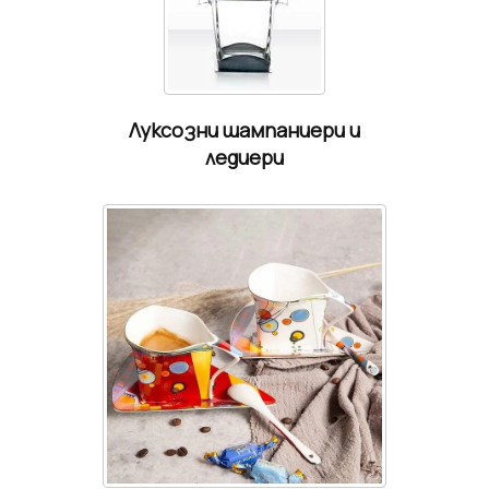
Луксозни шампаниери и
ледиери