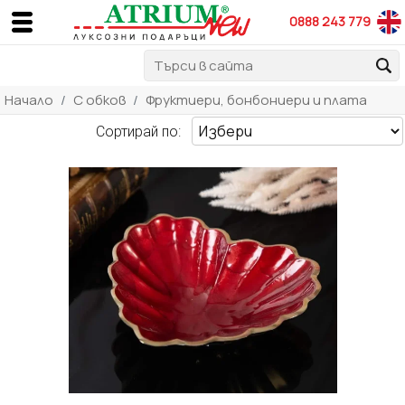
0888 243 779
Начало
С обков
Фруктиери, бонбониери и плата
Сортирай по: