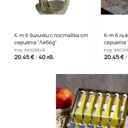
К-т 6 вилички с поставка от
К-т 6 лъ
серията "Лебед"
серията 
Код: 86026849
Код: 86026
20.45 €
40 лв.
20.45 €
/