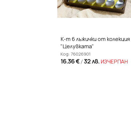
К-т 6 лъжички от колекция
"Целувката"
Код: 76026901
16.36 €
32 лв.
ИЗЧЕРПАН
/