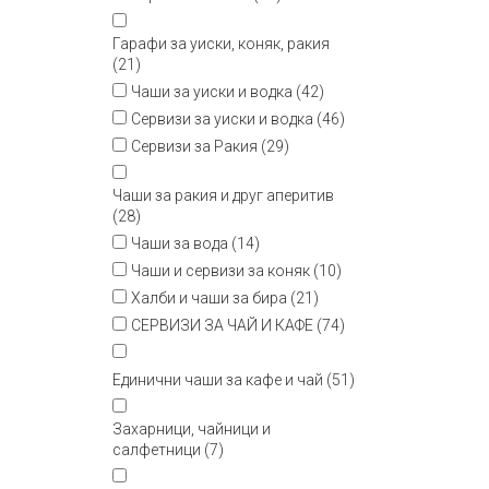
Гарафи за уиски, коняк, ракия
(21)
Чаши за уиски и водка (42)
Сервизи за уиски и водка (46)
Сервизи за Ракия (29)
Чаши за ракия и друг аперитив
(28)
Чаши за вода (14)
Чаши и сервизи за коняк (10)
Халби и чаши за бира (21)
СЕРВИЗИ ЗА ЧАЙ И КАФЕ (74)
Единични чаши за кафе и чай (51)
Захарници, чайници и
салфетници (7)