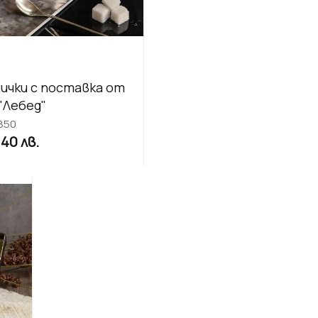
жички с поставка от
"Лебед"
850
40 лв.
/