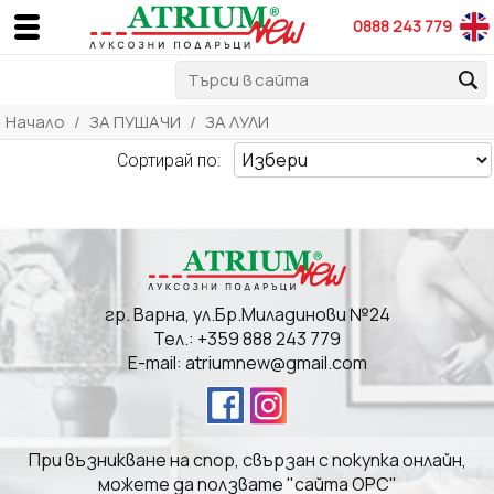
0888 243 779
Начало
ЗА ПУШАЧИ
ЗА ЛУЛИ
Сортирай по:
гр. Варна, ул.Бр.Миладинови №24
Тел.:
+359 888 243 779
E-mail:
atriumnew@gmail.com
При възникване на спор, свързан с покупка онлайн,
можете да ползвате "сайта ОРС"