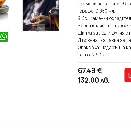
Размери на чашите: 9.5
x
Гарафа: 0.850 мл.
9 бр.
Каменни охладител
Черна кадифена торбич
Щипка за лед и фуния 
enger
iber
WhatsApp
Дървена поставка за га
Опаковка: Подаръчна ка
Тегло: 2.50 кг.
67.49
€
132.00
лв.