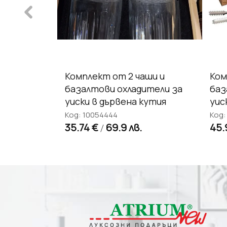
аши и
Комплект от 2 чаши и
Ком
ители за
базалтови охладители за
баз
кутия
уиски в дървена кутия
уис
Код: 10054444
Код:
в.
35.74 €
69.9 лв.
45.
/