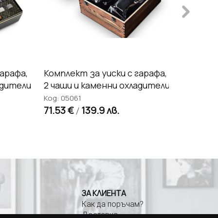
гарафа,
Комплект за уиски с гарафа,
Каменни
адители
2 чаши и каменни охладители
базалто
кутия
Код: 05061
71.53 €
139.9 лв.
Код: 100
/
13.75 €
ЗА КЛИЕНТА
Как да поръчам?
Доставка