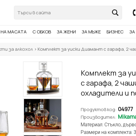
НА МАСАТА
С ОБКОВ
ЗА ЖЕНИ
ЗА МЪЖЕ
БИЗНЕС
ЗА
кти за алкохол
> Комплект за уиски Диамант с гарафа, 2 ч
Комплект за у
с гарафа, 2 чаш
охладители и 
04977
Продуктов код:
Mikam
Производител:
Материал: Стъкло, дърво
Размери на комплекта:
3