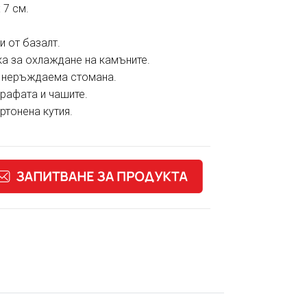
 7 см.
и от базалт
.
ка
за охлаждане на камъните.
от неръждаема стомана.
рафата и чашите.
ртонена кутия.