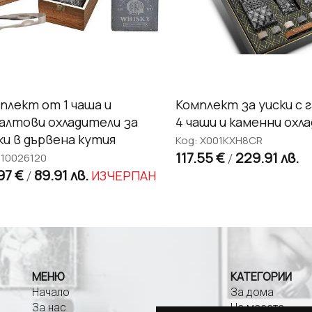
плект от 1 чаша и
Комплект за уиски с 
алтови охладители за
4 чаши и каменни охл
ки в дървена кутия
Код: X001KXH8CR
117.55 €
229.91 лв.
 10026120
/
97 €
89.91 лв.
ИЗЧЕРПАН
/
МЕНЮ
КАТЕГОРИИ
Начало
За дома
За нас
На масата