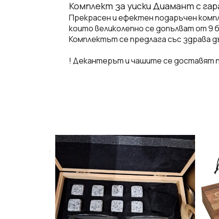
Комплект за уиски Диамант с гара
Прекрасен и ефектен подаръчен компле
които великолепно се допълват от 9 б
Комплектът се предлага със здрава дъ
! Декантерът и чашите се доставят п