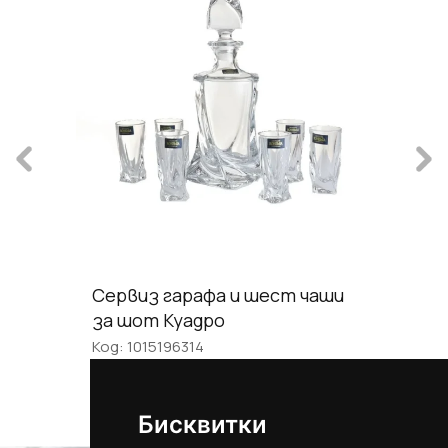
Сервиз гарафа и шест чаши
за шот Куадро
Код: 1015196314
97.09 €
189.89 лв.
/
ИЗЧЕРПАН
Бисквитки