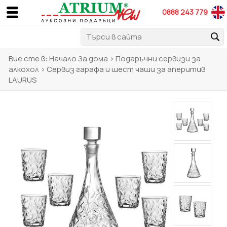
0888 243 779
Вие сте в:
Начало
За дома
>
Подаръчни сервизи за
алкохол
> Сервиз гарафа и шест чаши за аперитив
LAURUS