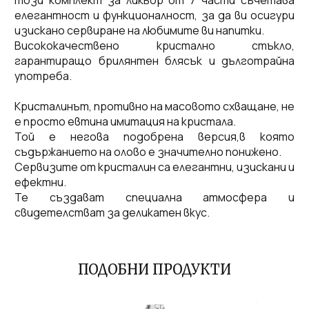
този комплект за ликьор от 7 части съчетава
елегантност и функционалност,
за да ви осигури
изискано сервиране на любимите ви напитки.
Висококачествено кристално стъкло,
гарантиращо брилянтен блясък и дълготрайна
употреба.
Кристалинът, противно на масовото схващане, не
е просто евтина имитация на кристала.
Той е негова подобрена версия,в която
съдържанието на олово е значително понижено.
Сервизите от кристалин са елегантни, изискани и
ефектни.
Те създават специална атмосфера и
свидетелстват за деликатен вкус.
ПОДОБНИ ПРОДУКТИ