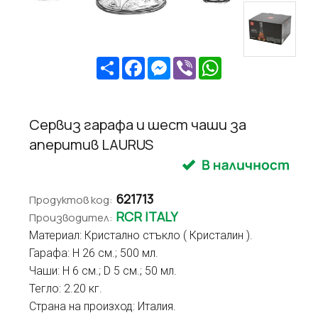
Share
Facebook
Messenger
Viber
WhatsApp
Сервиз гарафа и шест чаши за
аперитив LAURUS
621713
Продуктов код:
RCR ITALY
Производител:
Материал: Кристално стъкло ( Кристалин ).
Гарафа: H 26 см.; 500 мл.
Чаши: H 6 см.; D 5 см.; 50 мл.
Тегло: 2.20 кг.
Страна на произход: Италия.