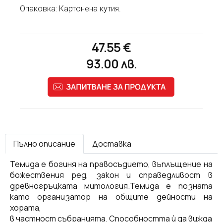
Опаковка: Картонена кутия.
47.55
€
93.00
лв.
Пълно описание
Доставка
Темида е богиня на правосъдието, въплъщение на
божествения ред, закон и справедливост в
древногръцката митология.Темида е позната
като организатор на общите дейности на
хората,
в частност събранията. Способността ѝ да вижда