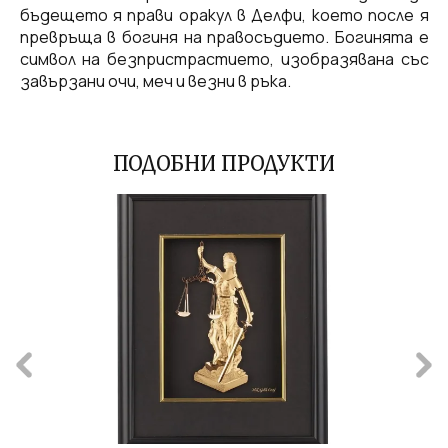
бъдещето я прави оракул в Делфи, което после я
превръща в богиня на правосъдието. Богинята е
символ на безпристрастието, изобразявана със
завързани очи, меч и везни в ръка.
ПОДОБНИ ПРОДУКТИ