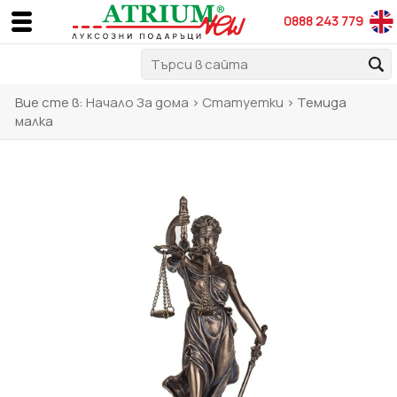
0888 243 779
Вие сте в:
Начало
За дома
>
Статуетки
> Темида
малка