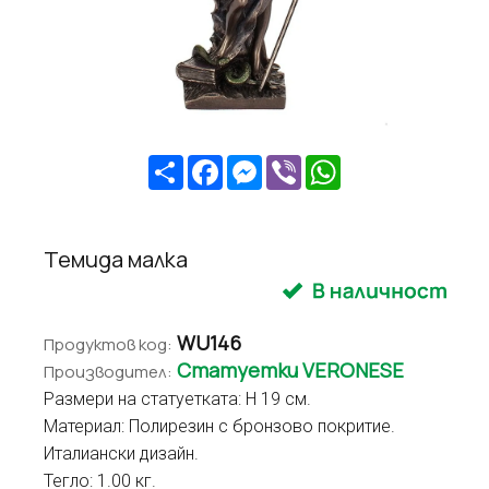
Share
Facebook
Messenger
Viber
WhatsApp
Темида малка
WU146
Продуктов код:
Статуетки VERONESE
Производител:
Размери на статуетката: H 19 см.
Материал: Полирезин с бронзово покритие.
Италиански дизайн.
Тегло: 1.00 кг.