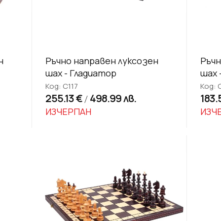
н
Ръчно направен луксозен
Ръчн
шах - Гладиатор
шах 
Код: C117
Код: 
255.13 €
498.99 лв.
183.
/
ИЗЧЕРПАН
ИЗЧ