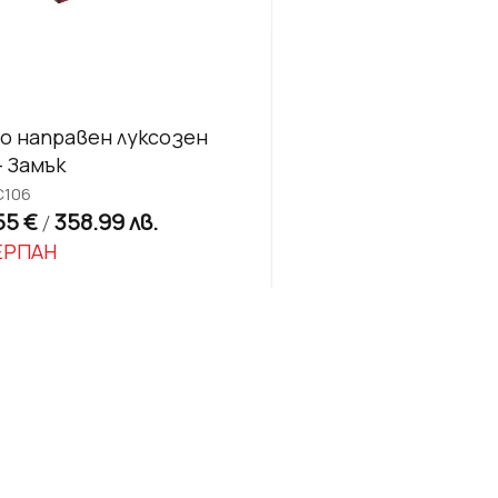
о направен луксозен
- Замък
C106
55 €
358.99 лв.
/
ЕРПАН