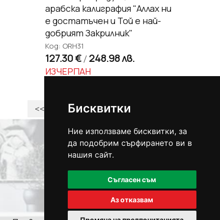
арабска калиграфия "Аллах ни
е достатъчен и Той е най-
добрият Закрилник"
Код: ORH31
127.30 €
248.98 лв.
/
ИЗЧЕРПАН
Бисквитки
<<
<<
1
2
3
>>
>>
Ние използваме бисквитки, за
да подобрим сърфирането ви в
нашия сайт.
гр. Варна, ул.Бр.Миладинови №24
Тел.:
+359 888 243 779
E-mail:
atriumnew@gmail.com
Съгласен съм
Аз отказвам
Промяна на предпочитанията