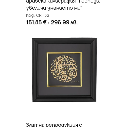
арабска калиграфия "Господи,
увеличи знанието ми"
Код: ORH32
151.85 €
296.99 лв.
/
Златна репродукция с