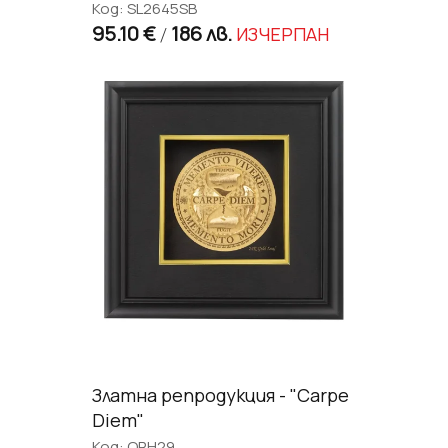
Код: SL2645SB
95.10 €
186 лв.
ИЗЧЕРПАН
/
Златна репродукция - "Carpe
Diem"
Код: ORH29